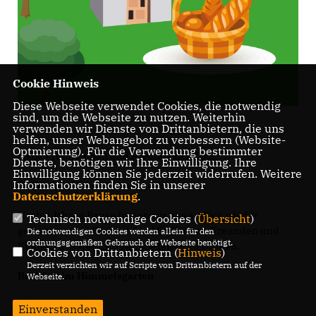
Cookie Hinweis
Diese Webseite verwendet Cookies, die notwendig
sind, um die Webseite zu nutzen. Weiterhin
verwenden wir Dienste von Drittanbietern, die uns
helfen, unser Webangebot zu verbessern (Website-
Optmierung). Für die Verwendung bestimmter
Liebe Freundinnen und Freunde der CDU,
Dienste, benötigen wir Ihre Einwilligung. Ihre
Einwilligung können Sie jederzeit widerrufen. Weitere
Informationen finden Sie in unserer
dieses Jahr ist es wieder soweit.
Datenschutzerklärung
.
Nach 4 Jahren Pause freuen wir uns endlich wieder
Technisch notwendige Cookies (
Übersicht
)
gemeinsam ein Fest mit den Mitgliedern, Freunden und
Die notwendigen Cookies werden allein für den
ordnungsgemäßen Gebrauch der Webseite benötigt.
Kindern unserer CDU Familie feiern zu können.
Cookies von Drittanbietern (
Hinweis
)
Derzeit verzichten wir auf Scripte von Drittanbietern auf der
Backfest im Himmelsgarten
Webseite.
Einverstanden